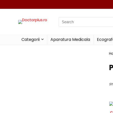
Search
for:
Categorii
Aparatura Medicala
Ecograf
H
P
Sh