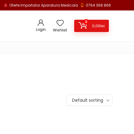
Oferte Importator Aparatura Medicala
0764 368 866
0
0,00
lei
Login
Wishlist
Default sorting