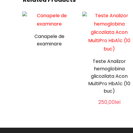
Canapele de
examinare
Teste Analizor
hemoglobina
glicozilata Acon
MultiPro HbA1c (10
buc)
250,00
lei