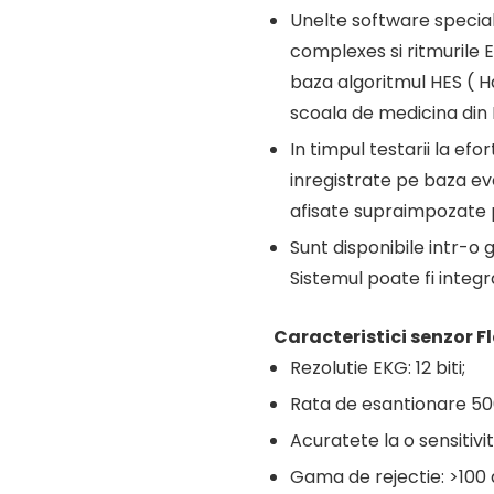
Unelte software specia
complexes si ritmurile E
baza algoritmul HES ( 
scoala de medicina din
In timpul testarii la efo
inregistrate pe baza e
afisate supraimpozate 
Sunt disponibile intr-o 
Sistemul poate fi integ
Caracteristici senzor Fl
Rezolutie EKG: 12 biti;
Rata de esantionare 50
Acuratete la o sensitiv
Gama de rejectie: >100 