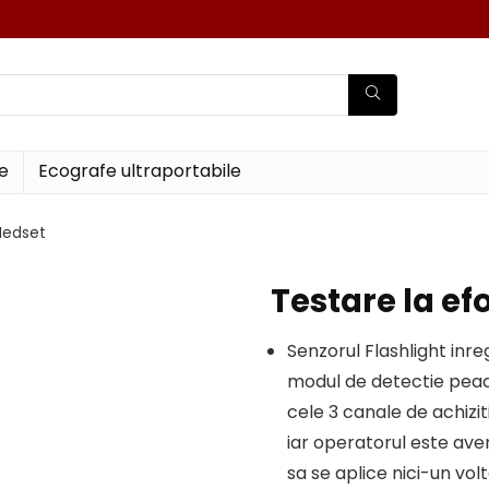
e
Ecografe ultraportabile
Medset
Testare la ef
Senzorul Flashlight inre
modul de detectie peac
cele 3 canale de achizit
iar operatorul este ave
sa se aplice nici-un volt