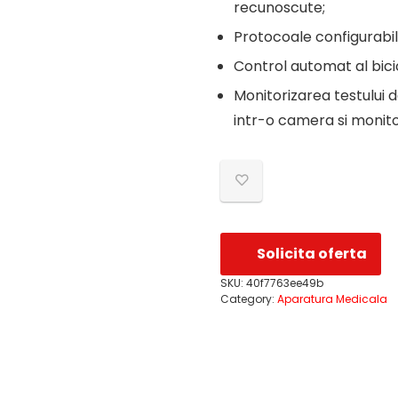
recunoscute;
Protocoale configurabil
Control automat al bicic
Monitorizarea testului d
intr-o camera si monito
Solicita oferta
SKU:
40f7763ee49b
Category:
Aparatura Medicala