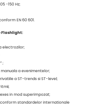
.05 -150 Hz;
 conform EN 60 601.
 Flashlight:
electrozilor;
;
 ;
manuala a evenimentelor;
ivatiile a ST-trends si ST-level;
itmii;
exes in mod superimpozat;
conform standardelor internationale