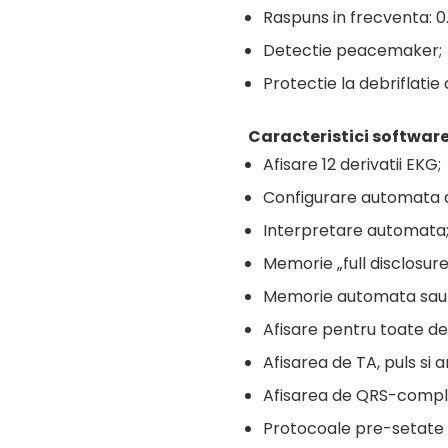
Raspuns in frecventa: 0
Detectie peacemaker;
Protectie la debriflatie
Caracteristici software
Afisare 12 derivatii EKG;
Configurare automata a 
Interpretare automata
Memorie „full disclosure”
Memorie automata sau 
Afisare pentru toate der
Afisarea de TA, puls si ar
Afisarea de QRS-compl
Protocoale pre-setate 