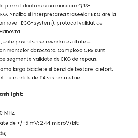
le permit doctorului sa masoare QRS-
KG. Analiza si interpretarea traseelor EKG are la
Hannover ECG-system), protocol validat de
 Hanovra.
rt, este posibil sa se revada rezultatele
venimentelor detectate. Complexe QRS sunt
pe segmente validate de EKG de repaus.
gama larga biciclete si benzi de testare la efort.
rat cu module de TA si spirometrie.
ashlight:
0 MHz;
itate de +/-5 mV: 2.44 microV/bit;
dB;