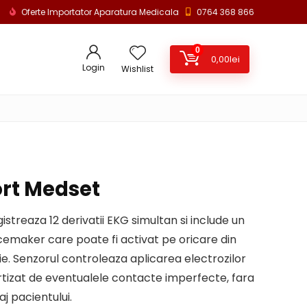
Oferte Importator Aparatura Medicala
0764 368 866
0
0,00
lei
Login
Wishlist
ort Medset
gistreaza 12 derivatii EKG simultan si include un
emaker care poate fi activat pe oricare din
ie. Senzorul controleaza aplicarea electrozilor
rtizat de eventualele contacte imperfecte, fara
aj pacientului.