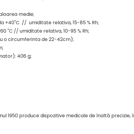
valoarea medie;
 la +40˚C // umiditate relativa, 15-85 % Rh;
60 ˚C // umiditate relativa, 10-95 % Rh;
ru o circumferinta de 22-42cm);
m;
mator): 406 g;
ul 1950 produce dispozitive medicale de înaltă precizie, 