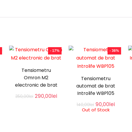
- 17%
- 36%
Tensiometru
Omron M2
Tensiometru
electronic de brat
automat de brat
Introlife WBP105
Current
Original
Current
290,00
lei
350,00
lei
price
price
price
Original
Curren
90,00
lei
140,00
lei
s:
was:
is:
price
price
Out of Stock
340,00lei.
350,00lei.
290,00lei.
was:
is:
140,00lei.
90,00le