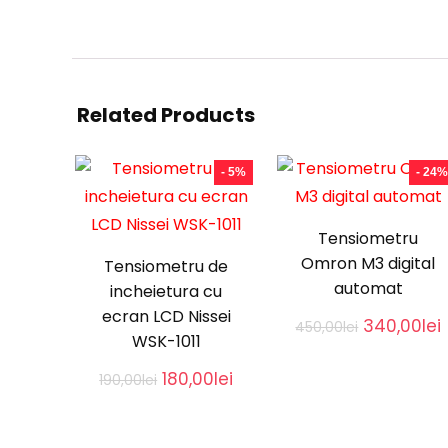
Related Products
- 5%
- 24%
Tensiometru
Omron M3 digital
Tensiometru de
automat
incheietura cu
ecran LCD Nissei
Original
340,00
lei
450,00
lei
WSK-1011
price
was:
i
Original
Current
180,00
lei
190,00
lei
450,00lei.
price
price
was:
is:
190,00lei.
180,00lei.