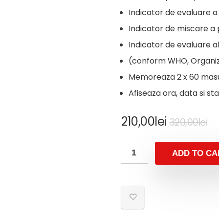
Indicator de evaluare 
Indicator de miscare a 
Indicator de evaluare al
(conform WHO, Organiza
Memoreaza 2 x 60 masu
Afiseaza ora, data si sta
Or
C
210,00
lei
320,00
lei
pr
pr
w
is:
ADD TO CA
32
21