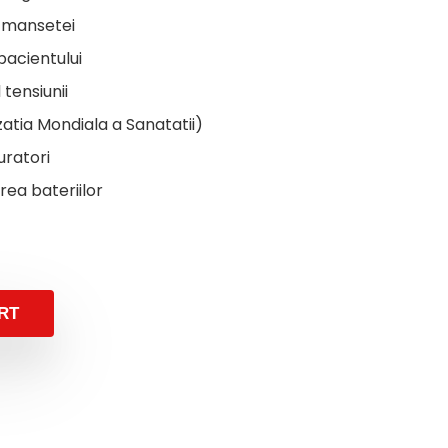
a mansetei
pacientului
 tensiunii
tia Mondiala a Sanatatii)
ratori
rea bateriilor
iginal
urrent
ice
ice
as:
RT
0,00lei.
0,00lei.