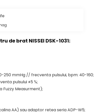
imag
tru de brat NISSEI DSK-1031:
-250 mmHg // frecventa pulsului, bpm: 40-160;
enta pulsului ±5 %;
ia Fuzzy Measurment);
alcalina AA) sau adaptor retea seria ADP-W5;