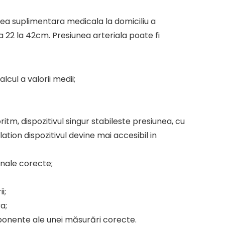
rea suplimentara medicala la domiciliu a
 22 la 42cm. Presiunea arteriala poate fi
lcul a valorii medii;
ritm, dispozitivul singur stabileste presiunea, cu
lation dispozitivul devine mai accesibil in
onale corecte;
i;
a;
mponente ale unei măsurări corecte.