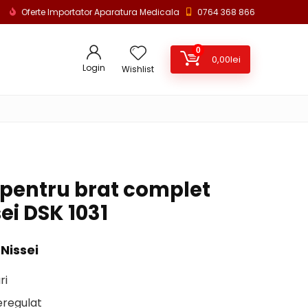
Oferte Importator Aparatura Medicala
0764 368 866
0
0,00
lei
Login
Wishlist
pentru brat complet
ei DSK 1031
Nissei
ri
eregulat