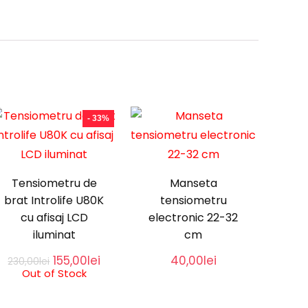
- 33%
Tensiometru de
Manseta
brat Introlife U80K
tensiometru
cu afisaj LCD
electronic 22-32
iluminat
cm
t
Original
Current
155,00
lei
40,00
lei
230,00
lei
price
price
Out of Stock
i.
was:
is:
230,00lei.
155,00lei.