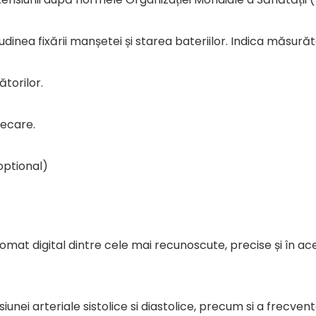
dinea fixării manșetei și starea bateriilor. Indica măsurăt
torilor.
iecare.
optional)
tomat digital dintre cele mai recunoscute, precise și în
unei arteriale sistolice si diastolice, precum si a frecven