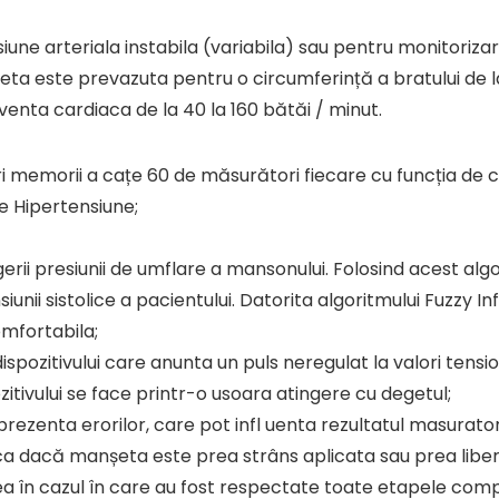
iune arteriala instabila (variabila) sau pentru monitoriza
eta este prevazuta pentru o circumferință a bratului de la
enta cardiaca de la 40 la 160 bătăi / minut.
turi memorii a cațe 60 de măsurători fiecare cu funcția de ca
e Hipertensiune;
erii presiunii de umflare a mansonului. Folosind acest algo
unii sistolice a pacientului. Datorita algoritmului Fuzzy Inf
omfortabila;
ispozitivului care anunta un puls neregulat la valori tensi
itivului se face printr-o usoara atingere cu degetul;
ezenta erorilor, care pot infl uenta rezultatul masuratori
ndica dacă manșeta este prea strâns aplicata sau prea liber
rea în cazul în care au fost respectate toate etapele co