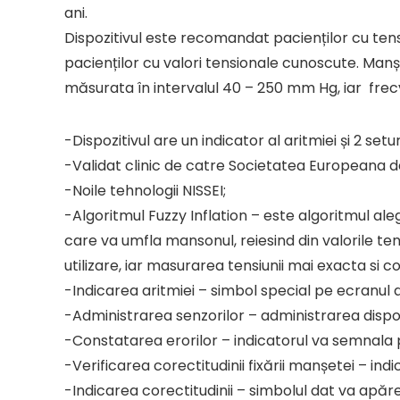
ani.
Dispozitivul este recomandat pacienților cu tens
pacienților cu valori tensionale cunoscute. Manș
măsurata în intervalul 40 – 250 mm Hg, iar frecv
-Dispozitivul are un indicator al aritmiei și 2 se
-Validat clinic de catre Societatea Europeana d
-Noile tehnologii NISSEI;
-Algoritmul Fuzzy Inflation – este algoritmul aleg
care va umfla mansonul, reiesind din valorile tensi
utilizare, iar masurarea tensiunii mai exacta si c
-Indicarea aritmiei – simbol special pe ecranul d
-Administrarea senzorilor – administrarea dispoz
-Constatarea erorilor – indicatorul va semnala pr
-Verificarea corectitudinii fixării manșetei – i
-Indicarea corectitudinii – simbolul dat va apă