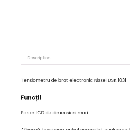
Description
Tensiometru de brat electronic Nissei DSK 1031
Funcții
Ecran LCD de dimensiuni mari.
Afișează tensiunea, pulsul neregulat, evaluarea 