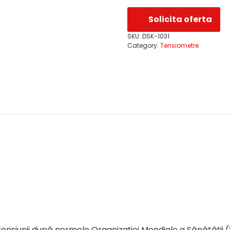
Solicita oferta
SKU:
DSK-1031
Category:
Tensiometre
tensiunii după normele Organizației Mondiale a Sănătății 