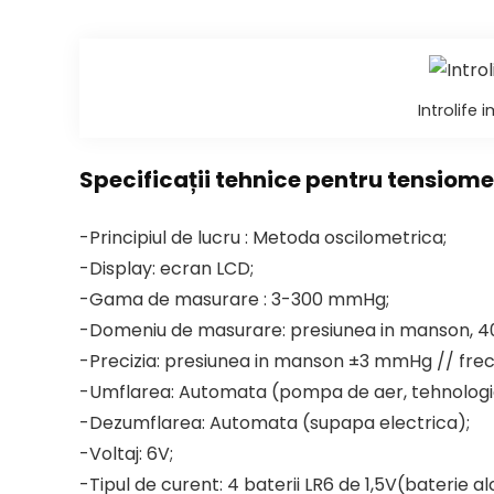
Introlife 
Specificații tehnice pentru tensiome
-Principiul de lucru : Metoda oscilometrica;
-Display: ecran LCD;
-Gama de masurare : 3-300 mmHg;
-Domeniu de masurare: presiunea in manson, 40
-Precizia: presiunea in manson ±3 mmHg // frecv
-Umflarea: Automata (pompa de aer, tehnolog
-Dezumflarea: Automata (supapa electrica);
-Voltaj: 6V;
-Tipul de curent: 4 baterii LR6 de 1,5V(baterie 