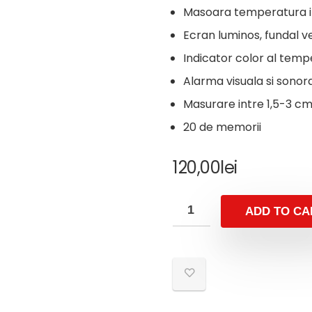
Masoara temperatura in
Ecran luminos, fundal v
Indicator color al tempe
Alarma visuala si sonor
Masurare intre 1,5-3 c
20 de memorii
120,00
lei
ADD TO CA