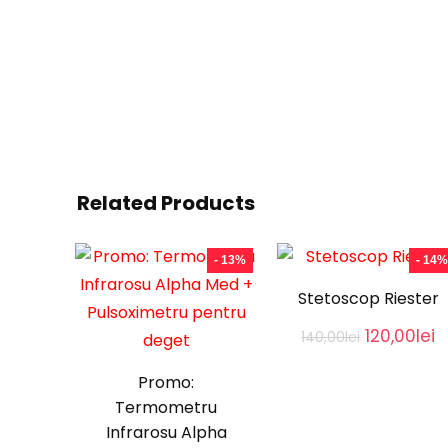
Related Products
- 13%
- 14%
Stetoscop Riester
Original
C
120,00
lei
140,00
lei
price
p
was:
is
Promo:
140,00lei.
1
Termometru
Infrarosu Alpha