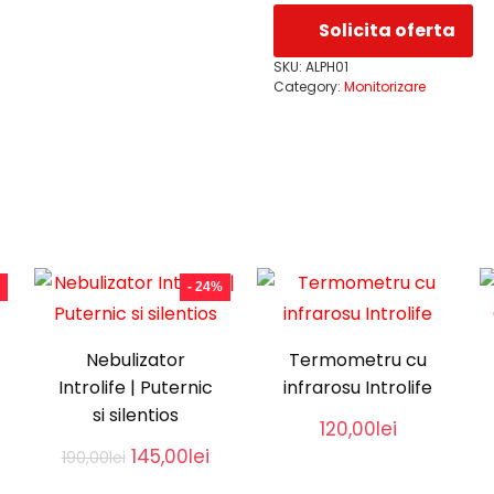
Solicita oferta
SKU:
ALPH01
Category:
Monitorizare
- 24%
Nebulizator
Termometru cu
urrent
Introlife | Puternic
infrarosu Introlife
rice
:
si silentios
120,00
lei
20,00lei.
Original
Current
145,00
lei
190,00
lei
price
price