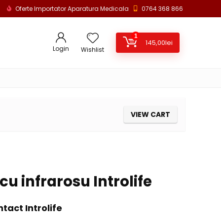
Oferte Importator Aparatura Medicala
0764 368 866
1
145,00
lei
Login
Wishlist
VIEW CART
u infrarosu Introlife
act Introlife