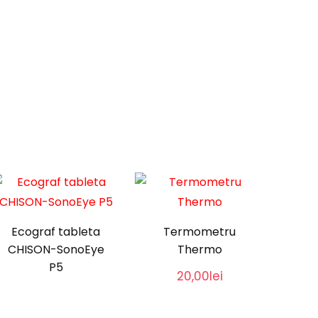
Ecograf tableta
Termometru
CHISON-SonoEye
Thermo
P5
20,00
lei