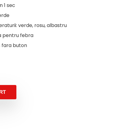
 1 sec
erde
raturii: verde, rosu, albastru
a pentru febra
m fara buton
RT