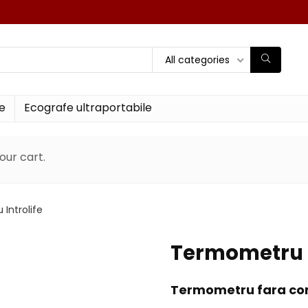
All categories
e
Ecografe ultraportabile
our cart.
Introlife
Termometru c
Termometru fara cont