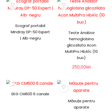
Ecograf portabil
Mindray DP-50 Expert
Teste Analizor
| Alb-negru
hemoglobina
glicozilata Acon
MultiPro HbA1c (10
buc)
250,00
lei
EKG CM600 6 canale
Măsuțe pentru
aparate