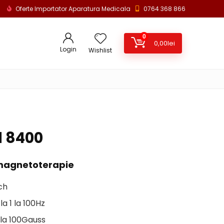
Oferte Importator Aparatura Medicala
0764 368 866
0
0,00
lei
Login
Wishlist
 8400
magnetoterapie
nch
la 1 la 100Hz
 la 100Gauss