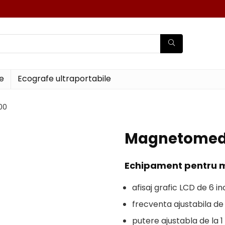
e
Ecografe ultraportabile
00
Magnetomed
Echipament pentru 
afisaj grafic LCD de 6 i
frecventa ajustabila de 
putere ajustabla de la 1